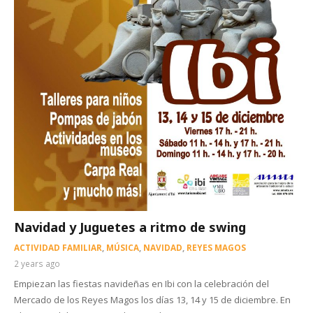
Navidad y Juguetes a ritmo de swing
ACTIVIDAD FAMILIAR
,
MÚSICA
,
NAVIDAD
,
REYES MAGOS
2 years ago
Empiezan las fiestas navideñas en Ibi con la celebración del
Mercado de los Reyes Magos los días 13, 14 y 15 de diciembre. En