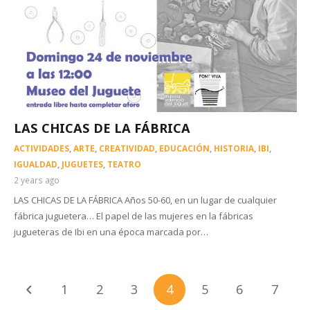
LAS CHICAS DE LA FÁBRICA
ACTIVIDADES
,
ARTE
,
CREATIVIDAD
,
EDUCACIÓN
,
HISTORIA
,
IBI
,
IGUALDAD
,
JUGUETES
,
TEATRO
2 years ago
LAS CHICAS DE LA FÁBRICA Años 50-60, en un lugar de cualquier
fábrica juguetera… El papel de las mujeres en la fábricas
jugueteras de Ibi en una época marcada por…
1
2
3
4
5
6
7