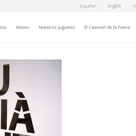
Español
English
V
icio
Museo
Nuestros Juguetes
El Caixonet de la Faena