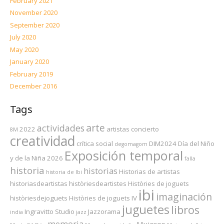
February 2021
November 2020
September 2020
July 2020
May 2020
January 2020
February 2019
December 2016
Tags
arte
actividades
2022
artistas
concierto
8M
creatividad
crítica social
DIM2024
Día del Niño
degomagom
Exposición temporal
y de la Niña 2026
falla
historia
historias
Historias de artistas
historia de Ibi
historiasdeartistas
històriesdeartistes
Històries de joguets
ibi
imaginación
històriesdejoguets
Històries de joguets IV
juguetes
libros
Ingravitto Studio
Jazzorama
india
jazz
memoria