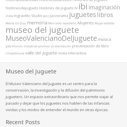
ibi
imaginación
històriesdejoguets
Històries de joguets IV
juguetes
libros
Ingravitto Studio
Jazzorama
india
jazz
memoria
Mujeres
María Gil Dúo
Mercado navideño
MujeresdeIbi
museo del juguete
MuseoValencianoDelJuguete
música
presentación de libro
patrimonio industrial
plumier
presentación
valle del juguete
visita interactiva
rimasdeluna
Museo del Juguete
El Museo Valenciano del Juguete es un centro para la
conservación, la investigación y la difusión del patrimonio
juguetero. Un espacio extraordinario que nos permite viajar al
pasado y dejar que los juguetes nos hablen de las infancias
vividas y los modos de entender el mundo en otras épocas.
Recent Posts