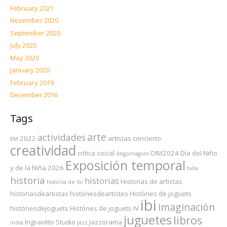
February 2021
November 2020
September 2020
July 2020
May 2020
January 2020
February 2019
December 2016
Tags
arte
actividades
2022
artistas
concierto
8M
creatividad
crítica social
DIM2024
Día del Niño
degomagom
Exposición temporal
y de la Niña 2026
falla
historia
historias
Historias de artistas
historia de Ibi
historiasdeartistas
històriesdeartistes
Històries de joguets
ibi
imaginación
històriesdejoguets
Històries de joguets IV
juguetes
libros
Ingravitto Studio
Jazzorama
india
jazz