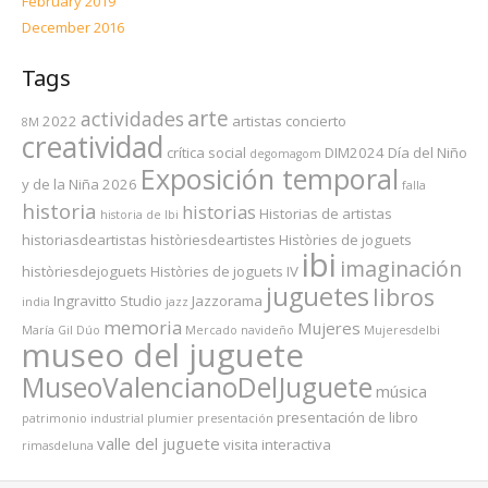
February 2019
December 2016
Tags
arte
actividades
2022
artistas
concierto
8M
creatividad
crítica social
DIM2024
Día del Niño
degomagom
Exposición temporal
y de la Niña 2026
falla
historia
historias
Historias de artistas
historia de Ibi
historiasdeartistas
històriesdeartistes
Històries de joguets
ibi
imaginación
històriesdejoguets
Històries de joguets IV
juguetes
libros
Ingravitto Studio
Jazzorama
india
jazz
memoria
Mujeres
María Gil Dúo
Mercado navideño
MujeresdeIbi
museo del juguete
MuseoValencianoDelJuguete
música
presentación de libro
patrimonio industrial
plumier
presentación
valle del juguete
visita interactiva
rimasdeluna