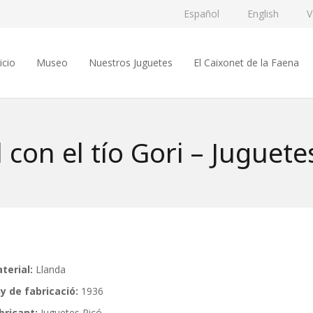
Español
English
V
icio
Museo
Nuestros Juguetes
El Caixonet de la Faena
 con el tío Gori – Juguete
terial:
Llanda
y de fabricació:
1936
bricant:
Juguetes Picó