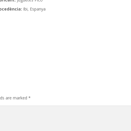
ocedència:
Ibi, Espanya
elds are marked
*