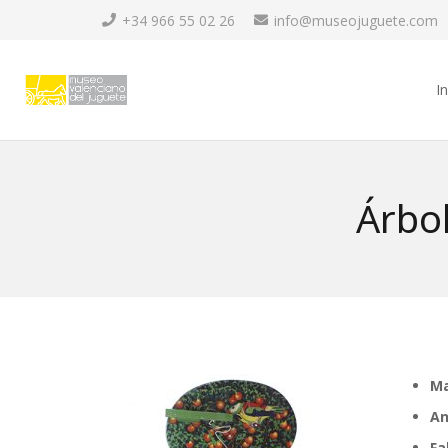
+34 966 55 02 26
info@museojuguete.com
In
Árbol
Ma
An
Fa