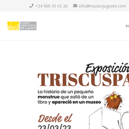
+34 966 55 02 26
info@museojuguete.com
In