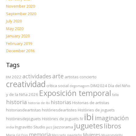
November 2020
September 2020
July 2020
May 2020
January 2020
February 2019
December 2016
Tags
arte
actividades
2022
artistas
concierto
8M
creatividad
crítica social
DIM2024
Día del Niño
degomagom
Exposición temporal
y de la Niña 2026
falla
historia
historias
Historias de artistas
historia de Ibi
historiasdeartistas
històriesdeartistes
Històries de joguets
ibi
imaginación
històriesdejoguets
Històries de joguets IV
juguetes
libros
Ingravitto Studio
Jazzorama
india
jazz
memoria
Mujeres
María Gil Dúo
Mercado navideño
MujeresdeIbi