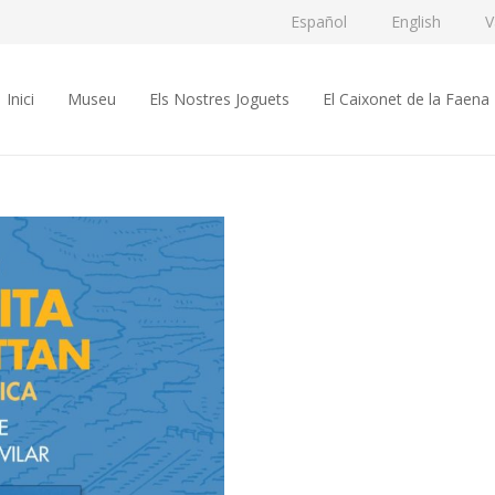
Español
English
V
Inici
Museu
Els Nostres Joguets
El Caixonet de la Faena