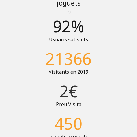
joguets
92
%
Usuaris satisfets
21366
Visitants en 2019
2
€
Preu Visita
450
Joguets exposats