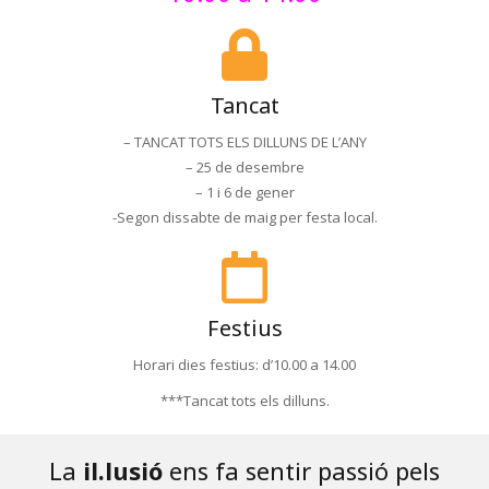
Tancat
– TANCAT TOTS ELS DILLUNS DE L’ANY
– 25 de desembre
– 1 i 6 de gener
-Segon dissabte de maig per festa local.
Festius
Horari dies festius: d’10.00 a 14.00
***Tancat tots els dilluns.
La
il.lusió
ens fa sentir passió pels