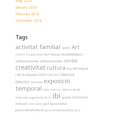
May 2020
January 2020
February 2019
December 2016
Tags
activitat familiar
Art
ANPEC
ciudaddeljazz
Centre Ocupacional Sant Pasqual
contes
col·leccionisme
col·leccionistes
creativitat
cultura
Dia del Xiquet
i de la Xiqueta 2026
DIM2024
DIM 2023
exposició
DIM2025
diversitat
temporal
falles
historia
Historia de las
ibi
il·lustració
empresas jugueteras de Ibi
igualtat
inclusió
jazz
Jazzorama
intercanvi
Jazzoramafestival
jazzoramafestival2022
Jocs