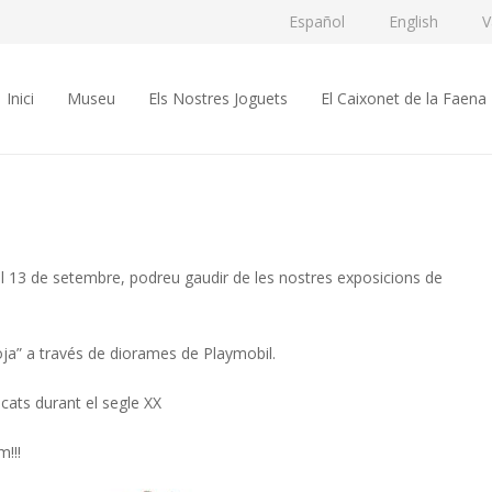
Español
English
V
Inici
Museu
Els Nostres Joguets
El Caixonet de la Faena
 al 13 de setembre, podreu gaudir de les nostres exposicions de
Roja” a través de diorames de Playmobil.
cats durant el segle XX
m!!!