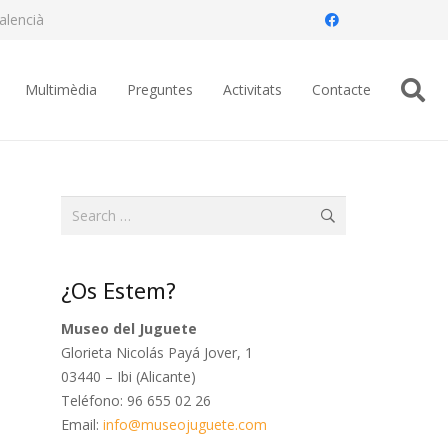
alencià
Multimèdia
Preguntes
Activitats
Contacte
Search
for:
¿Os Estem?
Museo del Juguete
Glorieta Nicolás Payá Jover, 1
03440 – Ibi (Alicante)
Teléfono: 96 655 02 26
Email:
info@museojuguete.com