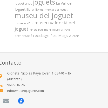
joguets
La Vall del
joguet antic
Joguet
llibre
llibres
mercat del joguet
museu del joguet
museu valencià del
museus d'Ibi
joguet
ninots
patrimoni industrial
Payá
reciclatge
Reis Mags
presentació
València
Contacto
Glorieta Nicolás Payá Jover, 1 03440 – Ibi
(Alicante)
96 655 02 26
info@museojuguete.com