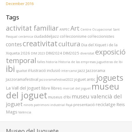
December 2016
Tags
activitat familiar
Art
ANPEC
Centre Ocupacional Sant
ciudaddeljazz
col·leccionisme
col·leccionistes
Pasqual
ceràmica
creativitat
cultura
contes
Dia del Xiquet i de la
exposició
Xiqueta 2026
DIM2024
DIM2025
DIM 2023
diversitat
temporal
falles
historia
Historia de las empresas jugueteras de Ibi
ibi
il·lustració
inclusió
jazz
Jazzorama
igualtat
intercanvi
joguets
Jazzoramafestival
joguet antic
jazzoramafestival2022
museu
La Vall del Joguet
llibre
llibres
mercat del joguet
del joguet
museu valencià del
museus d'Ibi
joguet
reciclatge
Reis
presentació
ninots
patrimoni industrial
Payá
Mags
València
Museo del Juguete