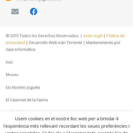
© 2015 Todos los Derechos Reservados. |
Aviso legal
|
Política de
privacidad
|
Desarrollo Web Iván Torrente
|
Mantenimiento por
Sipe Informática
Inici
Museu
Els Nostres Joguets
El Caixonet de la Faena
Multimèdia
Usem cookies en el nostre lloc web per a brindar-li
Preguntes
l'experiència més rellevant recordant les seues preferències i