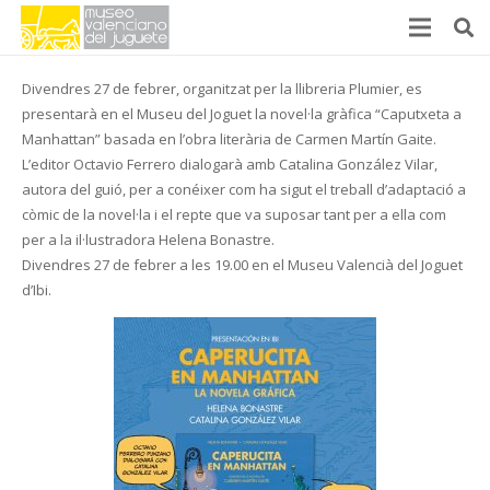
Divendres 27 de febrer, organitzat per la llibreria Plumier, es
presentarà en el Museu del Joguet la novel·la gràfica “Caputxeta a
Manhattan” basada en l’obra literària de Carmen Martín Gaite.
L’editor Octavio Ferrero dialogarà amb Catalina González Vilar,
autora del guió, per a conéixer com ha sigut el treball d’adaptació a
còmic de la novel·la i el repte que va suposar tant per a ella com
per a la il·lustradora Helena Bonastre.
Divendres 27 de febrer a les 19.00 en el Museu Valencià del Joguet
d’Ibi.