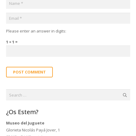
Please enter an answer in digits:
1 × 1 =
POST COMMENT
Search
for:
¿Os Estem?
Museo del Juguete
Glorieta Nicolás Payá Jover, 1