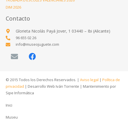
TROBADA D’ESCOLES VALENCIANES 2026
DIM 2026
Contacto
Glorieta Nicolás Payá Jover, 1 03440 – Ibi (Alicante)
96 655 02 26
info@museojuguete.com
© 2015 Todos los Derechos Reservados. |
Aviso legal
|
Política de
privacidad
|
Desarrollo Web Iván Torrente
|
Mantenimiento por
Sipe Informática
Inici
Museu