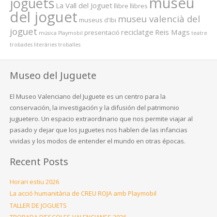
museu
joguets
La Vall del Joguet
llibre
llibres
del joguet
museu valencià del
museus d'Ibi
joguet
reciclatge
Reis Mags
presentació
música
Playmobil
teatre
trobades literàries
troballes
Museo del Juguete
El Museo Valenciano del Juguete es un centro para la
conservación, la investigación y la difusión del patrimonio
juguetero. Un espacio extraordinario que nos permite viajar al
pasado y dejar que los juguetes nos hablen de las infancias
vividas y los modos de entender el mundo en otras épocas.
Recent Posts
Horari estiu 2026
La acció humanitària de CREU ROJA amb Playmobil
TALLER DE JOGUETS