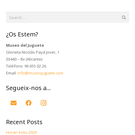
Search
for:
¿Os Estem?
Museo del Juguete
Glorieta Nicolás Payá Jover, 1
03440 – Ibi (Alicante)
Teléfono: 96 655 02 26
Email:
info@museojuguete.com
Segueix-nos a…
Recent Posts
Horari estiu 2026