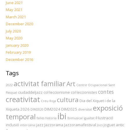
June 2021
May 2021
March 2021
December 2020
July 2020
May 2020
January 2020
February 2019
December 2016
Tags
activitat familiar
Art
2022
Centre Ocupacional Sant
contes
ciudaddeljazz
col·leccionisme
col·leccionistes
Pasqual
creativitat
cultura
Dia del Xiquet i de la
Creu Roja
exposició
Xiqueta 2026
DIM2024
DIM2025
DIM2020
diversitat
ibi
temporal
il·lustració
falles
historia
Ibimusical
igualtat
inclusió
jazz
Jazzorama
Jazzoramafestival
joguet antic
intercanvi
Jocs