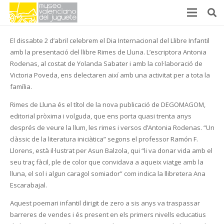
El dissabte 2 d’abril celebrem el Dia Internacional del Llibre Infantil
amb la presentació del llibre Rimes de Lluna. L’escriptora Antonia
Rodenas, al costat de Yolanda Sabater i amb la col·laboració de
Victoria Poveda, ens delectaren així amb una activitat per a tota la
família.
Rimes de Lluna és el títol de la nova publicació de DEGOMAGOM,
editorial pròxima i volguda, que ens porta quasi trenta anys
després de veure la llum, les rimes i versos d’Antonia Rodenas. “Un
clàssic de la literatura iniciàtica” segons el professor Ramón F.
Llorens, està il·lustrat per Asun Balzola, qui “li va donar vida amb el
seu traç fàcil, ple de color que convidava a aqueix viatge amb la
lluna, el sol i algun caragol somiador” com indica la llibretera Ana
Escarabajal.
Aquest poemari infantil dirigit de zero a sis anys va traspassar
barreres de vendes i és present en els primers nivells educatius