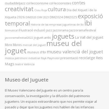
contes
ciudaddeljazz
col·leccionisme
col·leccionistes
creativitat
cultura
Dia del Xiquet i de la
Creu Roja
exposició
Xiqueta 2026
DIM2024
DIM2025
DIM2020
DIM 2023
ibi
temporal
Historia de las empresas jugueteras de Ibi
il·lustració
inclusió
jazz
Jazzorama
Jazzoramafestival
Ibimusical
joguets
La Vall del Joguet
joguet antic
jazzoramafestival2022
museu del
llibre
llibres
mercat del joguet
joguet
museu valencià del joguet
museus d'Ibi
reciclatge
Reis
presentació
música
patrimoni industrial
Payá
Playmobil
Mags
teatre
València
Museo del Juguete
El Museo Valenciano del Juguete es un centro para la
conservación, la investigación y la difusión del patrimonio
juguetero. Un espacio extraordinario que nos permite viajar al
pasado y dejar que los juguetes nos hablen de las infancias