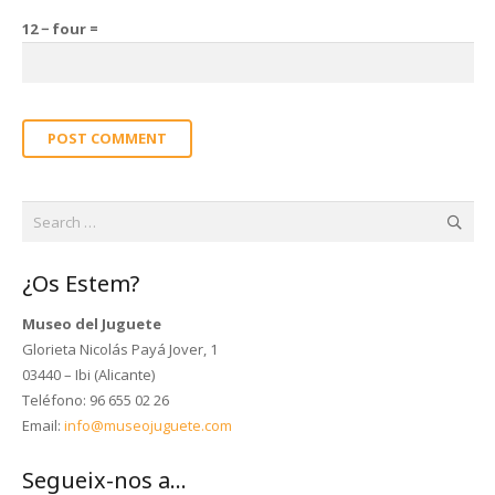
12 − four =
POST COMMENT
Search
for:
¿Os Estem?
Museo del Juguete
Glorieta Nicolás Payá Jover, 1
03440 – Ibi (Alicante)
Teléfono: 96 655 02 26
Email:
info@museojuguete.com
Segueix-nos a…